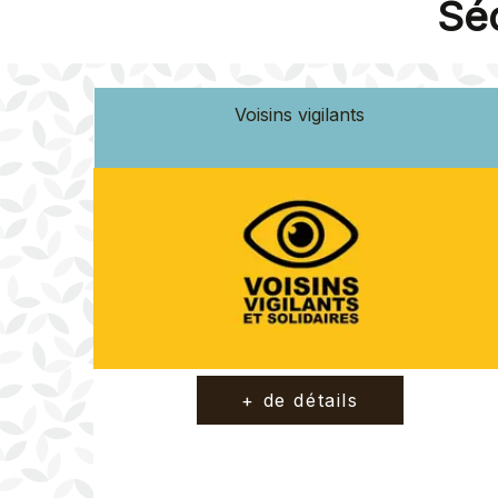
Sé
Voisins vigilants