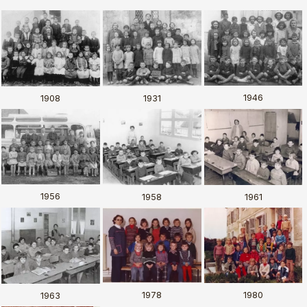
1946
1908
1931
1956
1958
1961
1978
1980
1963