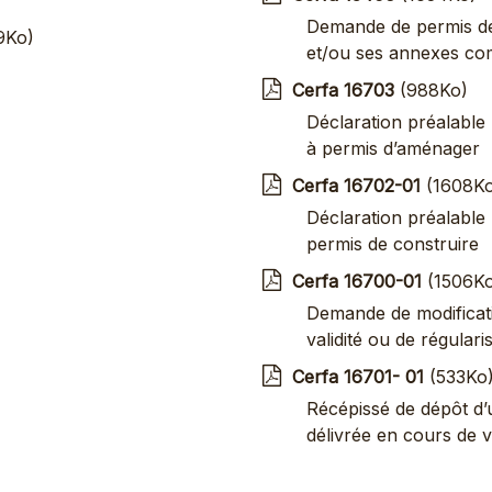
Demande de permis de 
9Ko)
et/ou ses annexes co
Cerfa 16703
(988Ko)
Déclaration préalable
à permis d’aménager
Cerfa 16702-01
(1608Ko
Déclaration préalable
permis de construire
Cerfa 16700-01
(1506Ko
Demande de modificati
validité ou de régulari
Cerfa 16701- 01
(533Ko
Récépissé de dépôt d’
délivrée en cours de va