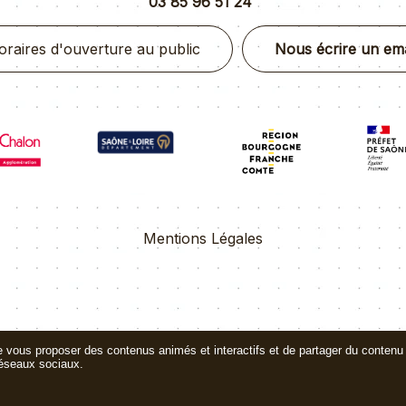
03 85 96 51 24
oraires d'ouverture au public
Nous écrire un ema
Mentions Légales
de vous proposer des contenus animés et interactifs et de partager du contenu 
éseaux sociaux.
isé par Net15
-
Site administrable CMS propulsé par WebSee Mairie
-
Conditio